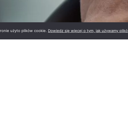
tronie użyto plików cookie.
Dowiedz się więcej o tym, jak używamy plik
Przydatne pliki
01.03.2024