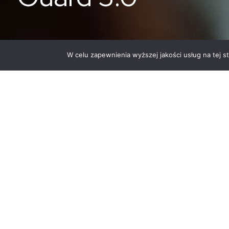
W celu zapewnienia wyższej jakości usług na tej s
ENELION ENERGY GUARD
Karta produktowa